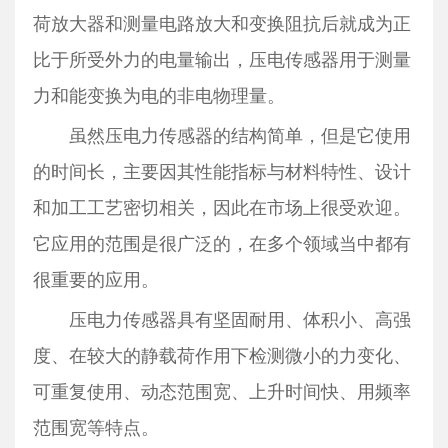
荷放大器和测量电路放大和变换阻抗后就成为正
比于所受外力的电量输出，压电传感器用于测量
力和能变换为电的非电物理量。
虽然压电力传感器的结构简单，但是它使用
的时间长，主要因其性能指标与材料特性、设计
和加工工艺密切相关，因此在市场上很受欢迎。
它应用的范围是很广泛的，在多个领域当中都有
很重要的应用。
压电力传感器具有坚固耐用、体积小、高强
度、在较大的静载荷作用下检测微小的力变化、
可重复使用、动态范围宽、上升时间快、用频率
范围宽等特点。