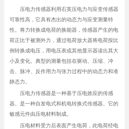
压电力传感器利用石英压电力与应变传感器
可靠性高，它具有杰出的动态力与应变测量特
性。将力转换成电荷的换能器，传感器产生的电
荷正比于被测外力，通过电荷放大器将电荷按比
例转换成电压，用电压表或其他显示器读出其大
小及变化。典型的测量包括在驱动、压缩、冲
击、脉冲、反作用力与张力过程中的动态力和准
静态力。
压电力传感器是一种基于压电效应的传感
器。是一种自发电式和机电转换式传感器。它的
敏感元件由压电材料制成。
压电材料受力后表面产生电荷，此电荷经电