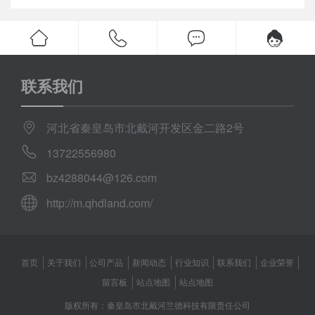
联系我们
河北省秦皇岛市北戴河开发区金二路2号
13722556980
bz4288044@126.com
http://m.qhdland.com/
首页
关于我们
公司产品
新闻动态
行业知识
联系我们
企业荣誉
留言板
站点地图
站点地图
版权所有：秦皇岛市北戴河兰德科技有限责任公司