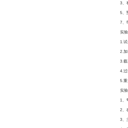
3、有
5、预
7、带软性
实验装
1.试件
2.加载
3.载
4.过载
5.重量
实验装
1、弯
2、在
3、主