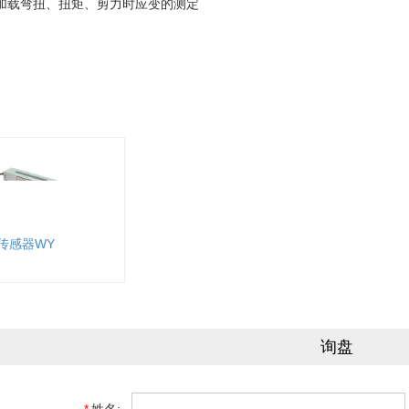
载弯扭、扭矩、剪力时应变的测定
传感器WY
询盘