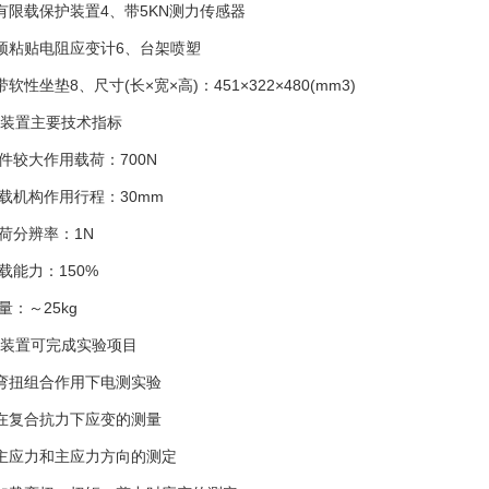
限载保护装置4、带5KN测力传感器
粘贴电阻应变计6、台架喷塑
坐垫8、尺寸(长×宽×高)：451×322×480(mm3)
置主要技术指标
较大作用载荷：700N
机构作用行程：30mm
荷分辨率：1N
能力：150%
：～25kg
置可完成实验项目
扭组合作用下电测实验
复合抗力下应变的测量
应力和主应力方向的测定