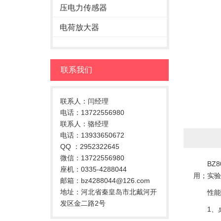
压电力传感器
电荷放大器
联系我们
联系人：闫经理
电话：13722556980
联系人：骆经理
电话：13933650672
QQ ：2952322645
微信：13722556980
BZ80
座机：0335-4288044
用；实验
邮箱：bz4288044@126.com
地址：河北省秦皇岛市北戴河开
性能
发区金二路2号
1、桌