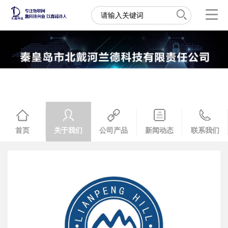
首页
关于我们
公司产品
新闻动态
联系我们