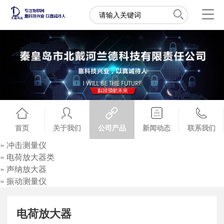
首页
关于我们
公司产品
新闻动态
联系我们
» 冲击测量仪
» 电荷放大器类
» 声纳放大器
» 振动测量仪
电荷放大器