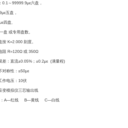
0.1～99999.9με六盘，
99με五盘，
με四盘,
99一盘 或专用盘数。
按 K=2.000 刻度。
阻 R=120Ω 或 350Ω
差：直流±0.05%；±0.2με (满量程)
不对称性：≤50με
工作电压：10伏
应变模拟仪三芯输出线
：A—红线 B—黄线 C—白线