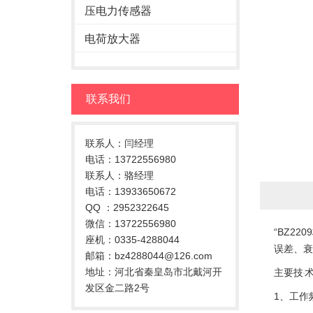
压电力传感器
电荷放大器
联系我们
联系人：闫经理
电话：13722556980
联系人：骆经理
电话：13933650672
QQ ：2952322645
微信：13722556980
“BZ2
座机：0335-4288044
误差、衰
邮箱：bz4288044@126.com
地址：河北省秦皇岛市北戴河开
主要技
发区金二路2号
1、工作频