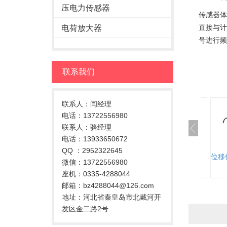
压电力传感器
传感器体
电荷放大器
直接与计
号进行频
联系我们
联系人：闫经理
电话：13722556980
联系人：骆经理
电话：13933650672
QQ ：2952322645
位移传感器WY
位移
微信：13722556980
座机：0335-4288044
邮箱：bz4288044@126.com
地址：河北省秦皇岛市北戴河开
发区金二路2号