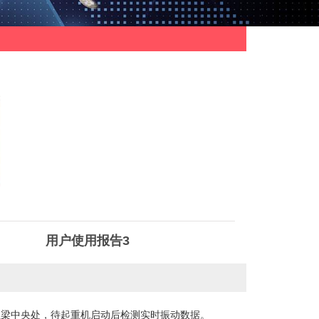
用户使用报告3
主梁中央处，待起重机启动后检测实时振动数据。