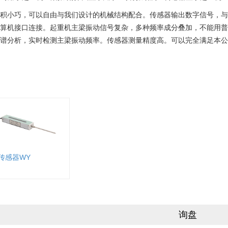
积小巧，可以自由与我们设计的机械结构配合。传感器输出数字信号，与
算机接口连接。起重机主梁振动信号复杂，多种频率成分叠加，不能用普
谱分析，实时检测主梁振动频率。传感器测量精度高。可以完全满足本公
传感器WY
询盘