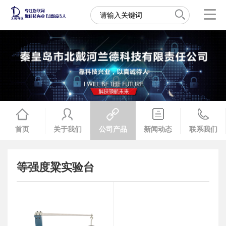
首页
关于我们
公司产品
新闻动态
联系我们
等强度粱实验台