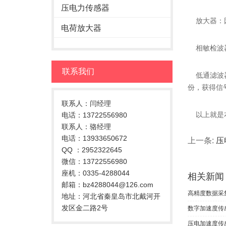
压电力传感器
放大器：因
电荷放大器
相敏检波器
联系我们
低通滤波器
份，获得信
联系人：闫经理
以上就是本
电话：13722556980
联系人：骆经理
电话：13933650672
上一条:
压
QQ ：2952322645
微信：13722556980
座机：0335-4288044
相关新闻
邮箱：bz4288044@126.com
高精度数据采
地址：河北省秦皇岛市北戴河开
发区金二路2号
数字加速度传
压电加速度传