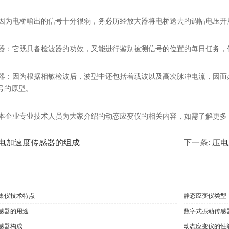
为电桥輸出的信号十分很弱，务必历经放大器将电桥送去的调幅电压开
：它既具备检波器的功效，又能进行鉴别被测信号的位置的每日任务，
：因为根据相敏检波后，波型中还包括着载波以及高次脉冲电流，因而
号的原型。
企业专业技术人员为大家介绍的动态应变仪的相关内容，如需了解更多
电加速度传感器的组成
下一条:
压电
集仪技术特点
静态应变仪类型
感器的用途
数字式振动传感
感器构成
动态应变仪的性