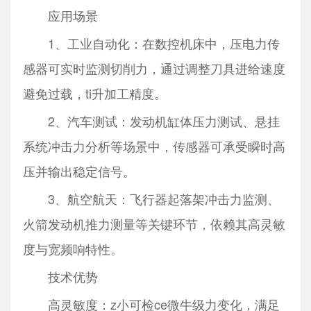
应用场景
1、工业自动化：在数控机床中，压电力传
感器可实时监测切削力，通过调整刀具进给速度
避免过载，ti升加工精度。
2、汽车测试：发动机缸体压力测试、悬挂
系统冲击力分析等场景中，传感器可承受瞬时高
压并输出稳定信号。
3、航空航天：飞行器起落架冲击力监测、
火箭发动机推力测量等关键环节，依赖其高灵敏
度与宽频响特性。
技术优势
高灵敏度：z小可检ce微牛级力变化，满足