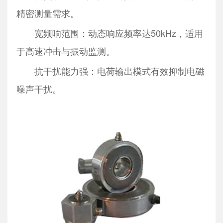
精密测量需求。
宽频响范围：动态响应频率达50kHz，适用
于高速冲击与振动监测。
抗干扰能力强：电荷输出模式有效抑制电磁
噪声干扰。