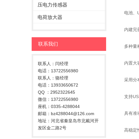
压电力传感器
电池、US
电荷放大器
内建完善的
联系我们
多种量程
内置大容量
联系人：闫经理
电话：13722556980
联系人：骆经理
采用分布式
电话：13933650672
QQ ：2952322645
支持USB、
微信：13722556980
座机：0335-4288044
具有准动态
邮箱：bz4288044@126.com
地址：河北省秦皇岛市北戴河开
发区金二路2号
高稳定性