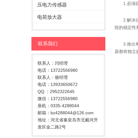
1.必须提
压电力传感器
电荷放大器
2.解决信
统的稳定性
联系我们
3.推出每
器都有独立
联系人：闫经理
电话：13722556980
联系人：骆经理
电话：13933650672
QQ ：2952322645
微信：13722556980
座机：0335-4288044
邮箱：bz4288044@126.com
地址：河北省秦皇岛市北戴河开
发区金二路2号