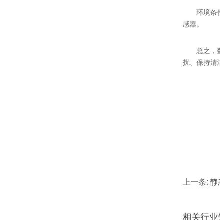
环境条件：
感器。
总之，数字
扰、保持清
上一条:
静
相关行业