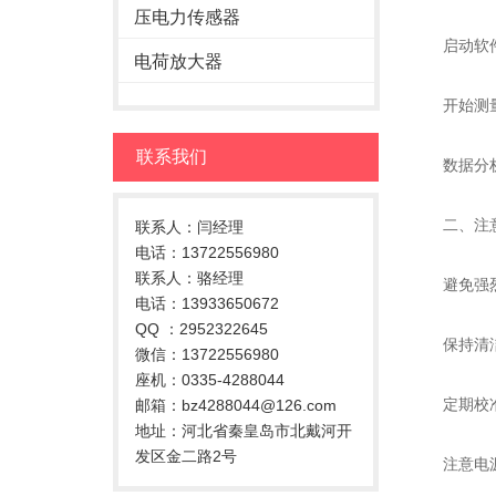
压电力传感器
启动软件：
电荷放大器
开始测量：
联系我们
数据分析：
二、注意
联系人：闫经理
电话：13722556980
联系人：骆经理
避免强烈震
电话：13933650672
QQ ：2952322645
保持清洁：
微信：13722556980
座机：0335-4288044
定期校准：
邮箱：bz4288044@126.com
地址：河北省秦皇岛市北戴河开
发区金二路2号
注意电源：