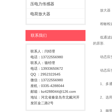
压电力传感器
放大器：因
电荷放大器
相敏检波器
联系我们
低通滤波器
的原形.
联系人：闫经理
动态应变仪
电话：13722556980
联系人：骆经理
电话：13933650672
动态应变
QQ ：2952322645
微信：13722556980
1、多通道
座机：0335-4288044
邮箱：bz4288044@126.com
地址：河北省秦皇岛市北戴河开
2、选用直
发区金二路2号
3、频带