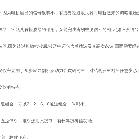
为电桥输出的信号很弱小，有必要经过放大器将电桥送来的调幅电压
：它既具有检波器的作用，又能完成辨别被测信号的相位(如应变信号的
:因为经过相敏检波后,波形中还包含着载波及其高次谐波,因而需要经
主要用于实验应力剖析及动力强度研究中，对结构及材料的任意变形
仪的特点
组合，可以2、2、6、8通道组合，体积小。
流供桥，电桥选用六线制，有长导线补偿功能。
宽、校准便利。