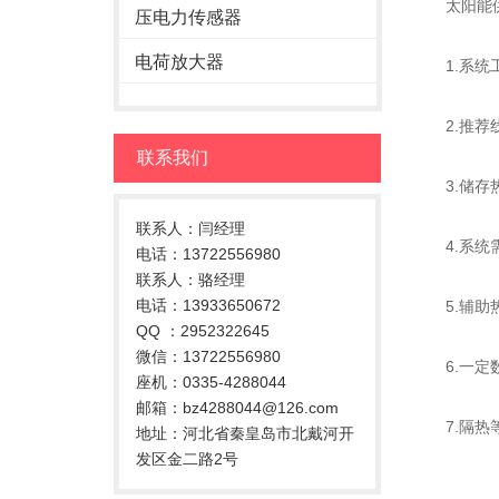
太阳能供
压电力传感器
电荷放大器
1.系统工
2.推荐线圈
联系我们
3.储存热
联系人：闫经理
4.系统需
电话：13722556980
联系人：骆经理
电话：13933650672
5.辅助热
QQ ：2952322645
微信：13722556980
6.一定数
座机：0335-4288044
邮箱：bz4288044@126.com
7.隔热等
地址：河北省秦皇岛市北戴河开
发区金二路2号