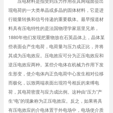
压电材料是指受到压力作用在其两端面会出
现电荷的一大类单晶或多晶的固体材料，它是进
行能量转换和信号传递的重要载体。最早报道材
料具有压电特性的是法国物理学家居里兄弟，
1880年他们发现把重物放在石英晶体上，晶体某
些表面会产生电荷，电荷量与压力成正比，并将
其成为压电效应。压电效应可分为正压电效应和
逆压电效应两种。某些介电体在机械力作用下发
生形变，使介电体内正负电荷中心发生相对位移
而极化，以致两端表面出现符号相反的束缚电
荷，其电荷密度与应力成比例。这种由“压力”产
生“电”的现象称为正压电效应。反之，如果将具
有压电效应的介电体置于外电场中，电场使介质