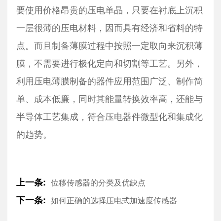
要使用价格昂贵的压电单晶，只要在衬底上沉积
一层很薄的压电材料，因而具有经济和省料的特
点。而且制备薄膜过程中按照一定取向来沉积薄
膜，不需要进行极化定向和切割等工艺。另外，
利用压电薄膜制备的器件应用范围广泛、制作简
单、成本低廉，同时其能量转换效率高，还能与
半导体工艺集成，符合压电器件微型化和集成化
的趋势。
上一条:
位移传感器的分类及优缺点
下一条:
如何正确的选择压电式加速度传感器