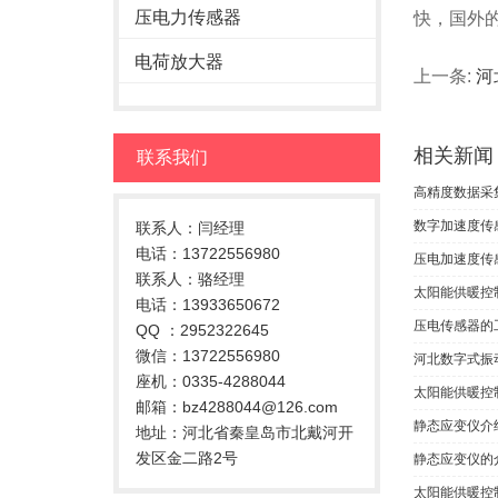
压电力传感器
快，国外
电荷放大器
上一条:
河
相关新闻
联系我们
高精度数据采
数字加速度传
联系人：闫经理
电话：13722556980
压电加速度传
联系人：骆经理
太阳能供暖控
电话：13933650672
压电传感器的
QQ ：2952322645
微信：13722556980
河北数字式振
座机：0335-4288044
太阳能供暖控
邮箱：bz4288044@126.com
静态应变仪介
地址：河北省秦皇岛市北戴河开
发区金二路2号
静态应变仪的
太阳能供暖控