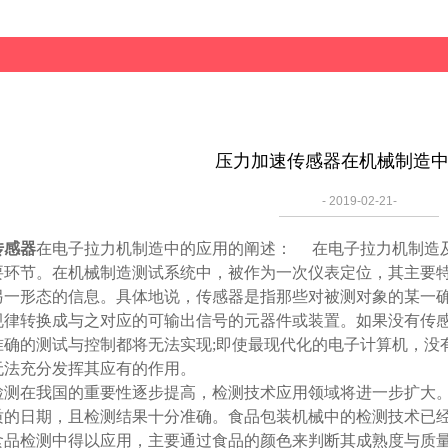
压力加速传感器在机械制造
- 2019-02-21-
传感器
在电子拉力机制造中的应用的阐述：
在
电
子拉力机制造
要
环节
。在机械制造
测试
系
统
中，被作
为
一次
仪
表定位，其主要
另一形
态
的信息。具体地
说
，
传
感器是指那些
对
被
测对
象的某一
规
律
转换
成与之
对应
的可
输
出信号的元器件或装置。如果没有
传
准确的
测试
与控制都将无法
实现
;
即使最
现
代化的
电
子
计
算机，没
无法充分
发挥
其
应
有的作用。
检测
在我国的重要性逐步提高，
检测
技
术应
用
领
域将
进
一步
扩
大
质的日期，且检测结果十分准确。食品包装机械中的检测技术已
食品检测中得以应用，主要通过食品的颜色来判断其成熟度与质