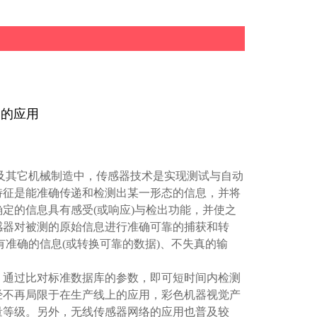
中的应用
及其它机械制造中，
传
感器技
术
是
实现测试
与自
动
特征是能准确
传递
和
检测
出某一形
态
的信息，并将
确定的信息具有感受
(
或响
应
)
与
检
出功能，并使之
感器
对
被
测
的原始信息
进
行准确可靠的捕
获
和
转
有准确的信息
(
或
转换
可靠的数据
)
、不失真的
输
。通
过
比
对标
准数据库的参数，即可短时间内检测
经不再局限于在生产线上的应用，彩色机器视觉产
量等级。另外，无线传感器网络的应用也普及较