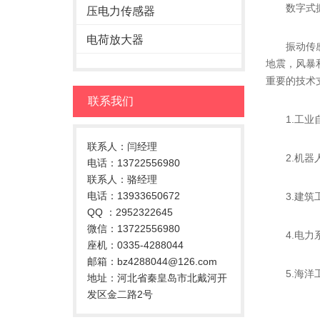
数字式振
压电力传感器
电荷放大器
振动传感器
地震，风暴
重要的技术
联系我们
1.工业自
联系人：闫经理
2.机器人
电话：13722556980
联系人：骆经理
电话：13933650672
3.建筑工
QQ ：2952322645
微信：13722556980
4.电力系
座机：0335-4288044
邮箱：bz4288044@126.com
5.海洋工
地址：河北省秦皇岛市北戴河开
发区金二路2号