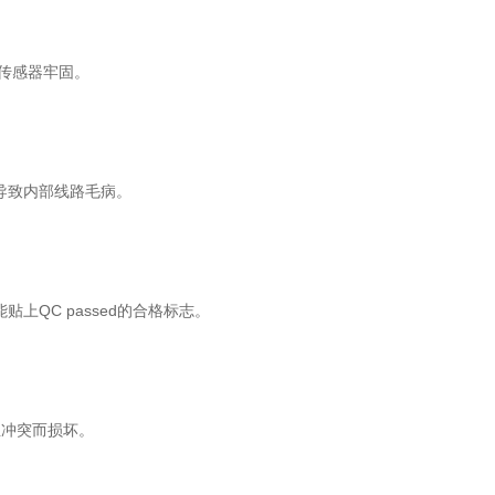
传感器牢固。
导致内部线路毛病。
QC passed的合格标志。
生冲突而损坏。