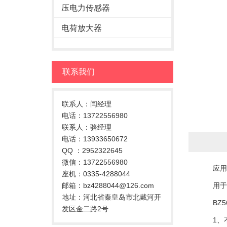
压电力传感器
电荷放大器
联系我们
联系人：闫经理
电话：13722556980
联系人：骆经理
电话：13933650672
QQ ：2952322645
微信：13722556980
应用
座机：0335-4288044
邮箱：bz4288044@126.com
用于正
地址：河北省秦皇岛市北戴河开
BZ56
发区金二路2号
1、不