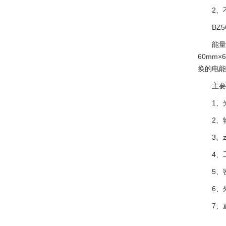
2、不
BZ56
能量收
60mm
换的电能
主要技
1、光照
2、输出
3、zu
4、工作
5、密封
6、外形
7、重量